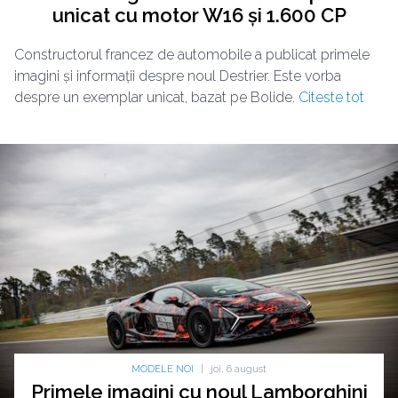
unicat cu motor W16 și 1.600 CP
Constructorul francez de automobile a publicat primele
imagini și informații despre noul Destrier. Este vorba
despre un exemplar unicat, bazat pe Bolide.
Citeste tot
MODELE NOI
|
joi, 6 august
Primele imagini cu noul Lamborghini