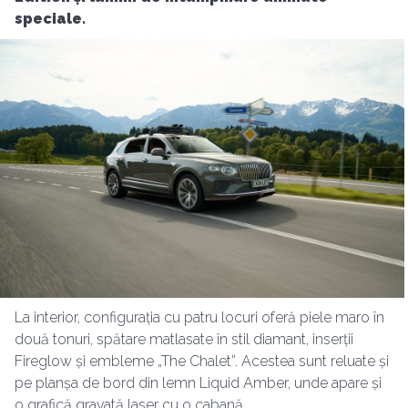
speciale.
La interior, configurația cu patru locuri oferă piele maro în
două tonuri, spătare matlasate în stil diamant, inserții
Fireglow și embleme „The Chalet”. Acestea sunt reluate și
pe planșa de bord din lemn Liquid Amber, unde apare și
o grafică gravată laser cu o cabană.