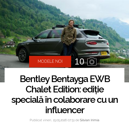
10
MODELE NOI
Bentley Bentayga EWB
Chalet Edition: ediție
specială în colaborare cu un
influencer
Publicat vineri, 15.05.2026 07:51 de
Silvian Irimia