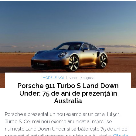
MODELE NOI
|
vineri, 7 august
Porsche 911 Turbo S Land Down
Under: 75 de ani de prezență în
Australia
Porsche a prezentat un nou exemplar unicat al lui 911
Turbo S. Cel mai nou exemplar unicat al mărcii se
numește Land Down Under și sărbătorește 75 de ani de