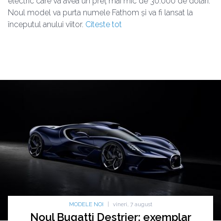
electric care va avea un preț mai mic de 30.000 de dolari.
Noul model va purta numele Fathom și va fi lansat la
începutul anului viitor.
Citeste tot
MODELE NOI
|
vineri, 7 august
Noul Bugatti Destrier: exemplar