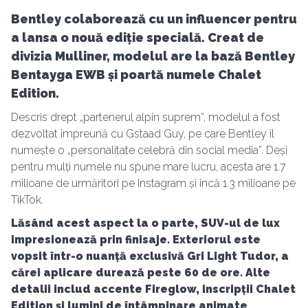
Bentley colaborează cu un influencer pentru
a lansa o nouă ediție specială. Creat de
divizia Mulliner, modelul are la bază Bentley
Bentayga EWB și poartă numele Chalet
Edition.
Descris drept „partenerul alpin suprem”, modelul a fost
dezvoltat împreună cu Gstaad Guy, pe care Bentley îl
numește o „personalitate celebră din social media”. Deși
pentru mulți numele nu spune mare lucru, acesta are 1.7
milioane de urmăritori pe Instagram și încă 1.3 milioane pe
TikTok.
Lăsând acest aspect la o parte, SUV-ul de lux
impresionează prin finisaje. Exteriorul este
vopsit într-o nuanță exclusivă Gri Light Tudor, a
cărei aplicare durează peste 60 de ore. Alte
detalii includ accente Fireglow, inscripții Chalet
Edition și lumini de întâmpinare animate