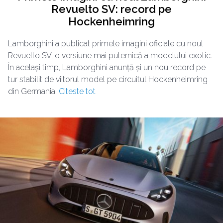
Revuelto SV: record pe
Hockenheimring
Lamborghini a publicat primele imagini oficiale cu noul
Revuelto SV, o versiune mai puternică a modelului exotic.
În același timp, Lamborghini anunță și un nou record pe
tur stabilit de viitorul model pe circuitul Hockenheimring
din Germania.
Citeste tot