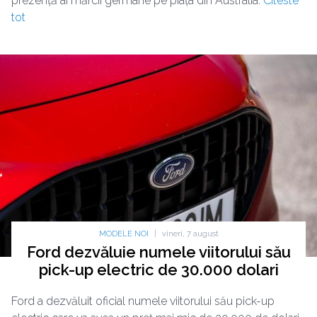
prezență ai mărcii germane pe piața din Australia.
Citeste
tot
MODELE NOI
|
vineri, 7 august
Ford dezvăluie numele viitorului său
pick-up electric de 30.000 dolari
Ford a dezvăluit oficial numele viitorului său pick-up