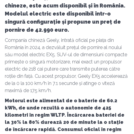
chineze, este acum disponibil și în România.
Modelul electric este disponibil într-o
singură configurație și propune un preț de
pornire de 42.990 euro.
Compania chineză Geely, intrată oficial pe piața din
România în 2024, a dezvăluit prețul de pornire al noului
său model electric EX5. SUV-ul de dimensiuni compacte
primește o singură motorizare, mai exact un propulsor
electric de 218 cai putere care transmite puterea către
roțile din față. Cu acest propulsor, Geely EX5 accelerează
de la 0 la 100 km/h în 7.1 secunde și atinge o viteză
maximă de 175 km/h.
Motorul este alimentat de o baterie de 60.2
kWh, de unde rezultă o autonomie de 425
kilometri în regim WLTP. Încărcarea bateriei de
la 30% la 80% durează 20 de minute la o stație
de încărcare rapidă. Consumul oficial în regim