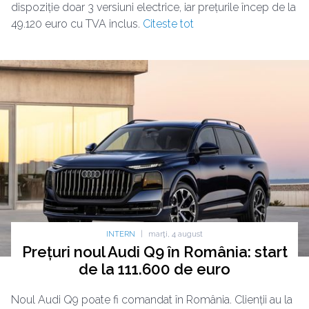
dispoziție doar 3 versiuni electrice, iar prețurile încep de la
49.120 euro cu TVA inclus.
Citeste tot
INTERN
|
marţi, 4 august
Prețuri noul Audi Q9 în România: start
de la 111.600 de euro
Noul Audi Q9 poate fi comandat în România. Clienții au la