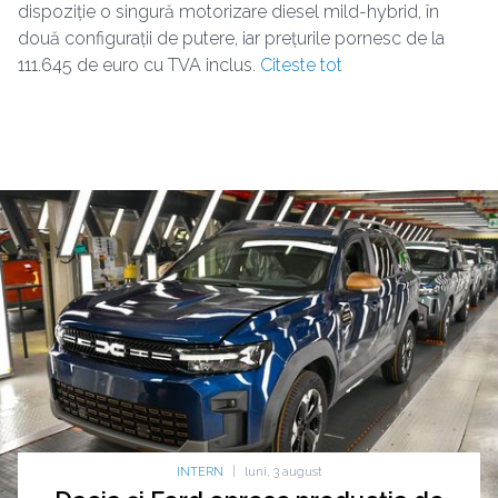
dispoziție o singură motorizare diesel mild-hybrid, în
două configurații de putere, iar prețurile pornesc de la
111.645 de euro cu TVA inclus.
Citeste tot
INTERN
|
luni, 3 august