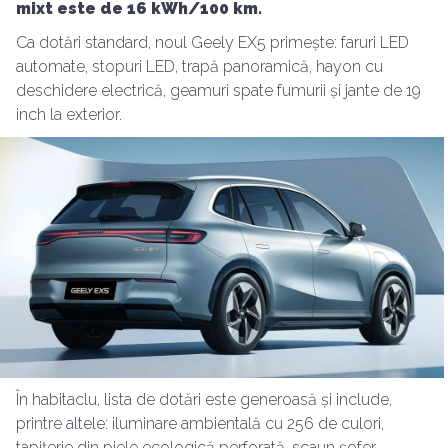
mixt este de 16 kWh/100 km.
Ca dotări standard, noul Geely EX5 primește: faruri LED
automate, stopuri LED, trapă panoramică, hayon cu
deschidere electrică, geamuri spate fumurii și jante de 19
inch la exterior.
În habitaclu, lista de dotări este generoasă și include,
printre altele: iluminare ambientală cu 256 de culori,
tapițerie din piele ecologică perforată, scaun șofer