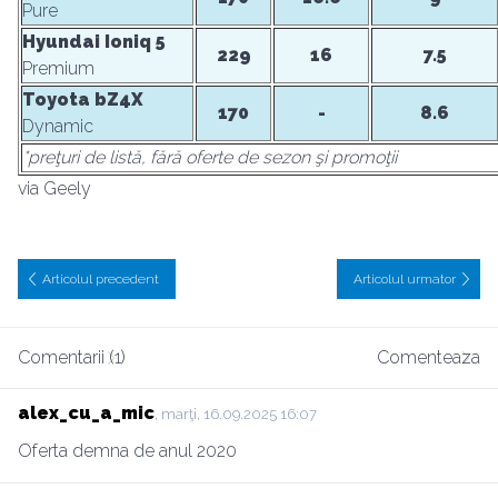
Pure
Hyundai Ioniq 5
229
16
7.5
Premium
Toyota bZ4X
170
-
8.6
Dynamic
*preţuri de listă, fără oferte de sezon şi promoţii
via Geely
Articolul precedent
Articolul urmator
Comentarii (1)
Comenteaza
alex_cu_a_mic
, marţi, 16.09.2025 16:07
Oferta demna de anul 2020