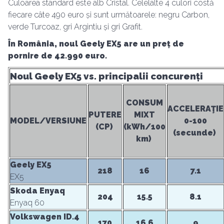
Culoarea standard este alb Cristal. Celelalte 4 culori costă
fiecare câte 490 euro și sunt următoarele: negru Carbon,
verde Turcoaz, gri Argintiu și gri Grafit.
În România, noul Geely EX5 are un preț de
pornire de 42.990 euro.
Noul Geely EX5 vs. principalii concurenți
CONSUM
ACCELERAŢIE
PUTERE
MIXT
MODEL/VERSIUNE
0-100
(CP)
(kWh/100
(secunde)
km)
Geely EX5
218
16
7.1
EX5
Skoda Enyaq
204
15.5
8.1
Enyaq 60
Volkswagen ID.4
170
16.6
9