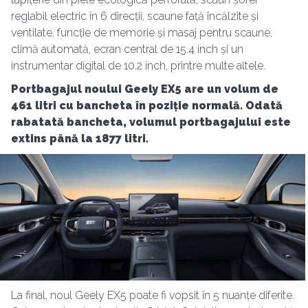
reglabil electric în 6 direcții, scaune față încălzite și
ventilate, funcție de memorie și masaj pentru scaune,
climă automată, ecran central de 15.4 inch și un
instrumentar digital de 10.2 inch, printre multe altele.
Portbagajul noului Geely EX5 are un volum de
461 litri cu bancheta în poziție normală. Odată
rabatată bancheta, volumul portbagajului este
extins până la 1877 litri.
La final, noul Geely EX5 poate fi vopsit în 5 nuanțe diferite.