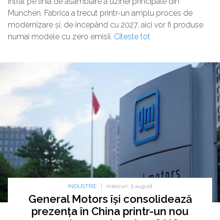
intrat pe linia de asamblare a uzinei principale din
Munchen. Fabrica a trecut printr-un amplu proces de
modernizare și, de începând cu 2027, aici vor fi produse
numai modele cu zero emisii.
Citeste tot
INDUSTRIE
|
miercuri, 5 august
General Motors își consolidează
prezența în China printr-un nou