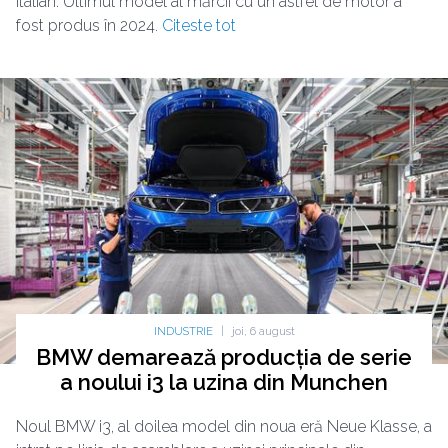
italian. Ultimul model al mărcii cu un astfel de motor a
fost produs în 2024.
Citeste tot
INDUSTRIE
|
joi, 6 august
BMW demarează producția de serie
a noului i3 la uzina din Munchen
Noul BMW i3, al doilea model din noua eră Neue Klasse, a