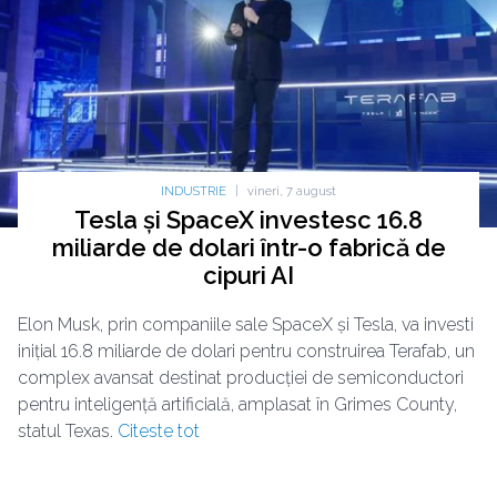
INDUSTRIE
|
vineri, 7 august
Tesla și SpaceX investesc 16.8
miliarde de dolari într-o fabrică de
cipuri AI
Elon Musk, prin companiile sale SpaceX și Tesla, va investi
inițial 16.8 miliarde de dolari pentru construirea Terafab, un
complex avansat destinat producției de semiconductori
pentru inteligență artificială, amplasat în Grimes County,
statul Texas.
Citeste tot