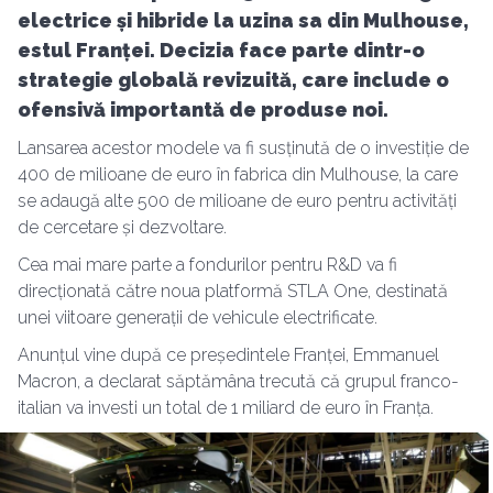
electrice și hibride la uzina sa din Mulhouse,
estul Franței. Decizia face parte dintr-o
strategie globală revizuită, care include o
ofensivă importantă de produse noi.
Lansarea acestor modele va fi susținută de o investiție de
400 de milioane de euro în fabrica din Mulhouse, la care
se adaugă alte 500 de milioane de euro pentru activități
de cercetare și dezvoltare.
Cea mai mare parte a fondurilor pentru R&D va fi
direcționată către noua platformă STLA One, destinată
unei viitoare generații de vehicule electrificate.
Anunțul vine după ce președintele Franței, Emmanuel
Macron, a declarat săptămâna trecută că grupul franco-
italian va investi un total de 1 miliard de euro în Franța.