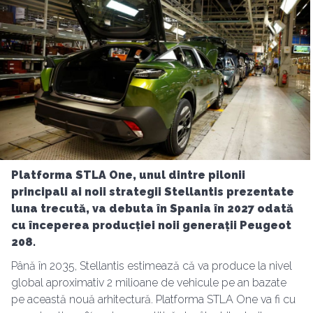
Platforma STLA One, unul dintre pilonii
principali ai noii strategii Stellantis prezentate
luna trecută, va debuta în Spania în 2027 odată
cu începerea producției noii generații Peugeot
208.
Până în 2035, Stellantis estimează că va produce la nivel
global aproximativ 2 milioane de vehicule pe an bazate
pe această nouă arhitectură. Platforma STLA One va fi cu