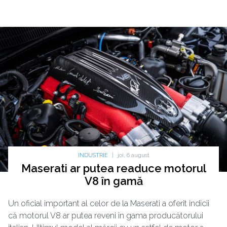
INDUSTRIE
|
joi, 6 august
Maserati ar putea readuce motorul
V8 în gamă
Un oficial important al celor de la Maserati a oferit indicii
că motorul V8 ar putea reveni în gama producătorului