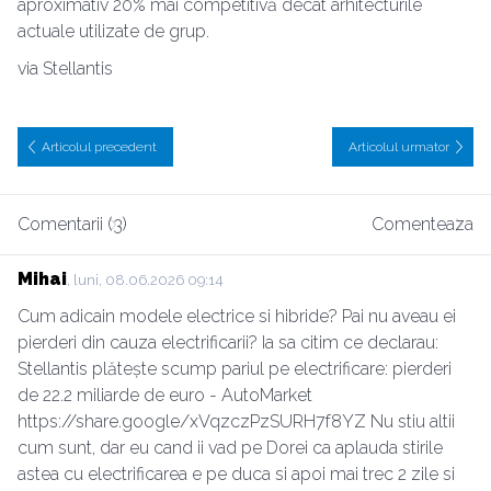
aproximativ 20% mai competitivă decât arhitecturile
actuale utilizate de grup.
via Stellantis
Articolul precedent
Articolul urmator
Comentarii (3)
Comenteaza
Mihai
, luni, 08.06.2026 09:14
Cum adicain modele electrice si hibride? Pai nu aveau ei
pierderi din cauza electrificarii? Ia sa citim ce declarau:
Stellantis plătește scump pariul pe electrificare: pierderi
de 22.2 miliarde de euro - AutoMarket
https://share.google/xVqzczPzSURH7f8YZ Nu stiu altii
cum sunt, dar eu cand ii vad pe Dorei ca aplauda stirile
astea cu electrificarea e pe duca si apoi mai trec 2 zile si