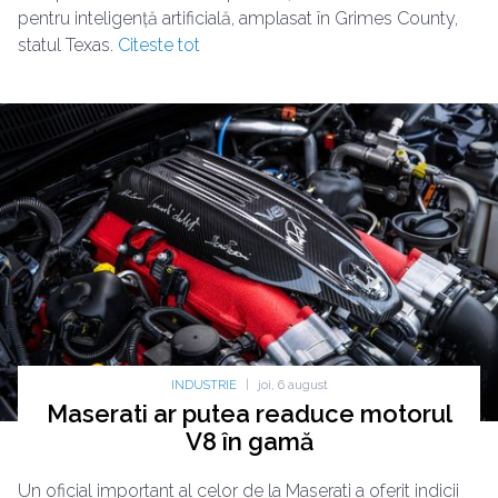
pentru inteligență artificială, amplasat în Grimes County,
statul Texas.
Citeste tot
INDUSTRIE
|
joi, 6 august
Maserati ar putea readuce motorul
V8 în gamă
Un oficial important al celor de la Maserati a oferit indicii