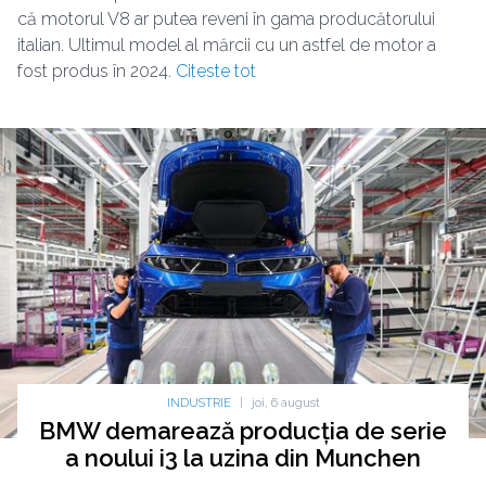
că motorul V8 ar putea reveni în gama producătorului
italian. Ultimul model al mărcii cu un astfel de motor a
fost produs în 2024.
Citeste tot
INDUSTRIE
|
joi, 6 august
BMW demarează producția de serie
a noului i3 la uzina din Munchen