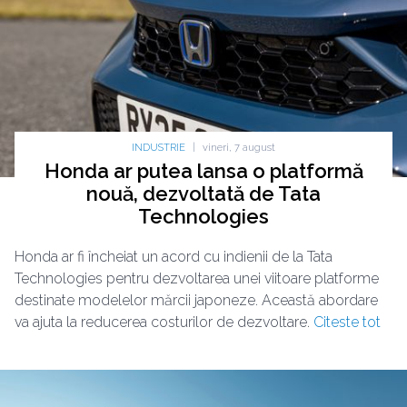
INDUSTRIE
|
vineri, 7 august
Honda ar putea lansa o platformă
nouă, dezvoltată de Tata
Technologies
Honda ar fi încheiat un acord cu indienii de la Tata
Technologies pentru dezvoltarea unei viitoare platforme
destinate modelelor mărcii japoneze. Această abordare
va ajuta la reducerea costurilor de dezvoltare.
Citeste tot