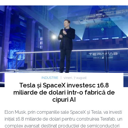
INDUSTRIE
|
vineri, 7 august
Tesla și SpaceX investesc 16.8
miliarde de dolari într-o fabrică de
cipuri AI
Elon Musk, prin companiile sale SpaceX și Tesla, va investi
inițial 16.8 miliarde de dolari pentru construirea Terafab, un
complex avansat destinat producției de semiconductori