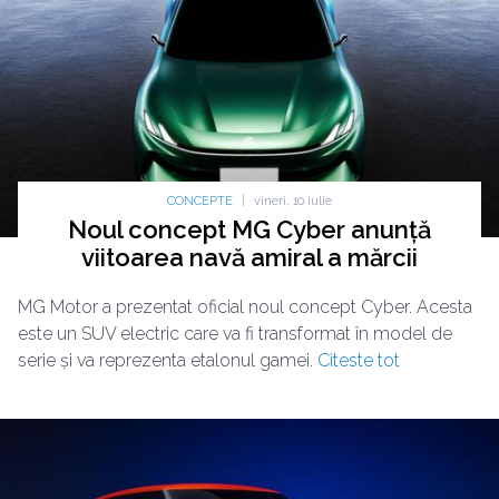
CONCEPTE
|
vineri, 10 iulie
Noul concept MG Cyber anunță
viitoarea navă amiral a mărcii
MG Motor a prezentat oficial noul concept Cyber. Acesta
este un SUV electric care va fi transformat în model de
serie și va reprezenta etalonul gamei.
Citeste tot