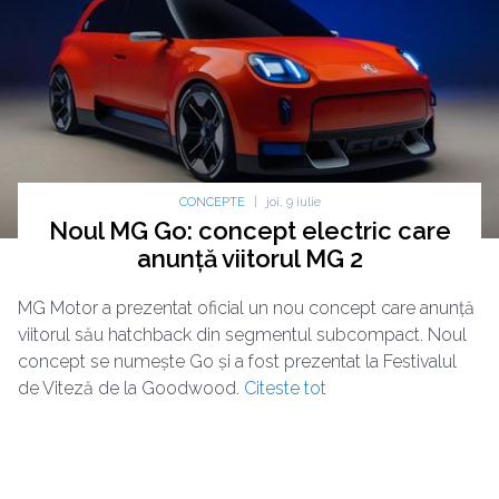
CONCEPTE
|
joi, 9 iulie
Noul MG Go: concept electric care
anunță viitorul MG 2
MG Motor a prezentat oficial un nou concept care anunță
viitorul său hatchback din segmentul subcompact. Noul
concept se numește Go și a fost prezentat la Festivalul
de Viteză de la Goodwood.
Citeste tot