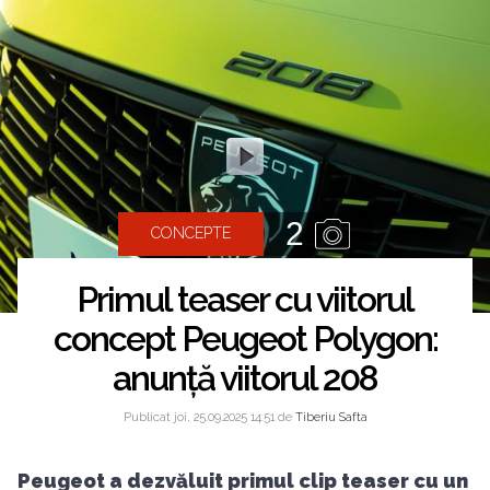
2
CONCEPTE
Primul teaser cu viitorul
concept Peugeot Polygon:
anunță viitorul 208
Publicat joi, 25.09.2025 14:51 de
Tiberiu Safta
Peugeot a dezvăluit primul clip teaser cu un