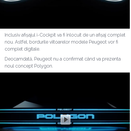
Inclusiv afișajul i-Cockpit va fi înlocuit de un afișaj complet
nou. Astfel, bordurile viitoarelor modele Peugeot vor fi
complet digitale.
Deocamdată, Peugeot nu a confirmat când va prezenta
noul concept Polygon.