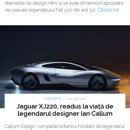
elemente de design retro și va avea dimensiuni apropiate
de cele ale legendarului Fiat 500 din anii '50.
Citeste tot
CONCEPTE
|
luni, 29 iunie
Jaguar XJ220, readus la viață de
legendarul designer Ian Callum
Callum Design, compania britanică fondată de legendarul