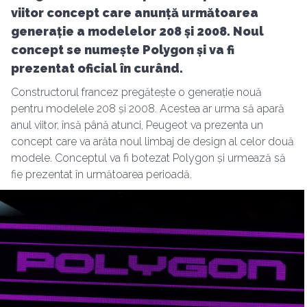
viitor concept care anunță următoarea
generație a modelelor 208 și 2008. Noul
concept se numește Polygon și va fi
prezentat oficial în curând.
Constructorul francez pregătește o generație nouă
pentru modelele 208 și 2008. Acestea ar urma să apară
anul viitor, însă până atunci, Peugeot va prezenta un
concept care va arăta noul limbaj de design al celor două
modele. Conceptul va fi botezat Polygon și urmează să
fie prezentat în următoarea perioadă.