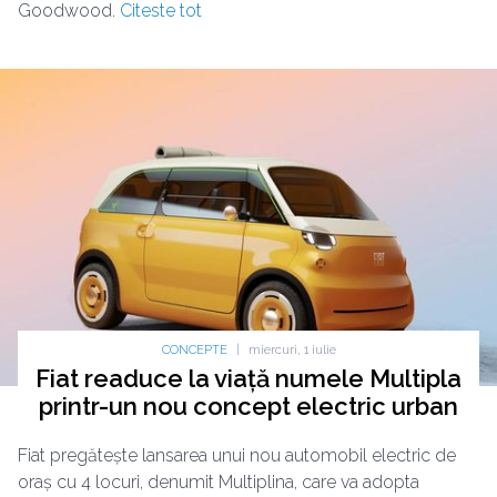
Goodwood.
Citeste tot
CONCEPTE
|
miercuri, 1 iulie
Fiat readuce la viață numele Multipla
printr-un nou concept electric urban
Fiat pregătește lansarea unui nou automobil electric de
oraș cu 4 locuri, denumit Multiplina, care va adopta