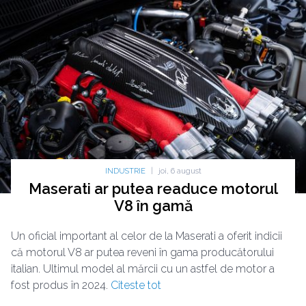
INDUSTRIE
|
joi, 6 august
Maserati ar putea readuce motorul
V8 în gamă
Un oficial important al celor de la Maserati a oferit indicii
că motorul V8 ar putea reveni în gama producătorului
italian. Ultimul model al mărcii cu un astfel de motor a
fost produs în 2024.
Citeste tot