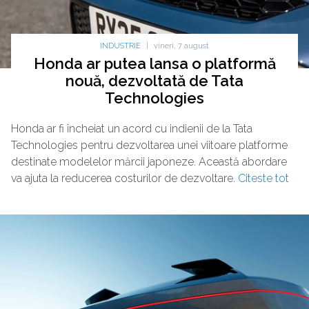
INDUSTRIE
|
vineri, 7 august
Honda ar putea lansa o platformă
nouă, dezvoltată de Tata
Technologies
Honda ar fi încheiat un acord cu indienii de la Tata
Technologies pentru dezvoltarea unei viitoare platforme
destinate modelelor mărcii japoneze. Această abordare
va ajuta la reducerea costurilor de dezvoltare.
Citeste tot