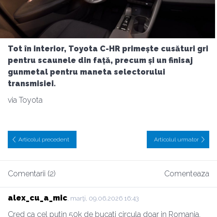
Tot în interior, Toyota C-HR primește cusături gri
pentru scaunele din față, precum și un finisaj
gunmetal pentru maneta selectorului
transmisiei.
via Toyota
Articolul precedent
Articolul urmator
Comentarii (2)
Comenteaza
alex_cu_a_mic
, marţi, 09.06.2026 16:43
Cred ca cel putin 50k de bucati circula doar in Romania.