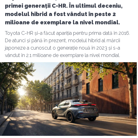
primei generații C-HR. În ultimul deceniu,
modelul hibrid a fost vândut în peste 2
milioane de exemplare la nivel mondial.
Toyota C-HR și-a făcut apariția pentru prima dată în 2016.
De atunci și până în prezent, modelul hibrid al mărcii
japoneze a cunoscut o generație nouă în 2023 și s-a
vândut în 2.1 milioane de exemplare la nivel mondial.