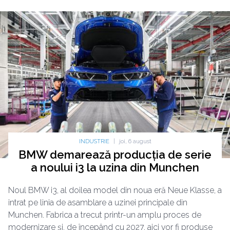
INDUSTRIE
|
joi, 6 august
BMW demarează producția de serie
a noului i3 la uzina din Munchen
Noul BMW i3, al doilea model din noua eră Neue Klasse, a
intrat pe linia de asamblare a uzinei principale din
Munchen. Fabrica a trecut printr-un amplu proces de
modernizare și, de începând cu 2027, aici vor fi produse