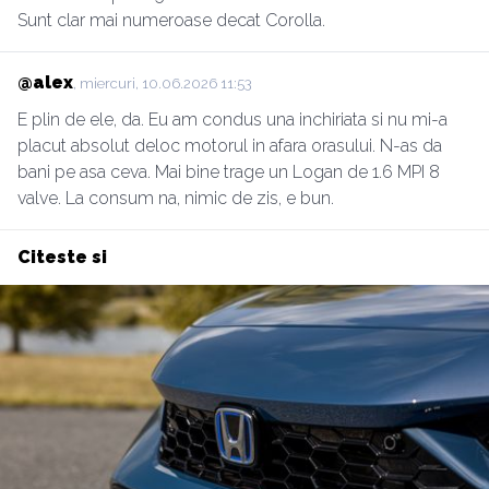
Sunt clar mai numeroase decat Corolla.
@alex
, miercuri, 10.06.2026 11:53
E plin de ele, da. Eu am condus una inchiriata si nu mi-a
placut absolut deloc motorul in afara orasului. N-as da
bani pe asa ceva. Mai bine trage un Logan de 1.6 MPI 8
valve. La consum na, nimic de zis, e bun.
Citeste si