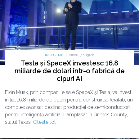
INDUSTRIE
|
vineri, 7 august
Tesla și SpaceX investesc 16.8
miliarde de dolari într-o fabrică de
cipuri AI
Elon Musk, prin companiile sale SpaceX și Tesla, va investi
inițial 16.8 miliarde de dolari pentru construirea Terafab, un
complex avansat destinat producției de semiconductori
pentru inteligență artificială, amplasat în Grimes County,
statul Texas.
Citeste tot